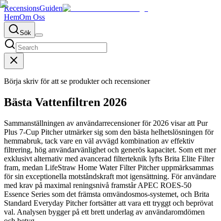
RecensionsGuiden
Hem
Om Oss
Sök
Börja skriv för att se produkter och recensioner
Bästa Vattenfiltren 2026
Sammanställningen av användarrecensioner för 2026 visar att Pur
Plus 7-Cup Pitcher utmärker sig som den bästa helhetslösningen för
hemmabruk, tack vare en väl avvägd kombination av effektiv
filtrering, hög användarvänlighet och generös kapacitet. Som ett mer
exklusivt alternativ med avancerad filterteknik lyfts Brita Elite Filter
fram, medan LifeStraw Home Water Filter Pitcher uppmärksammas
för sin exceptionella motståndskraft mot igensättning. För användare
med krav på maximal reningsnivå framstår APEC ROES-50
Essence Series som det främsta omvändosmos-systemet, och Brita
Standard Everyday Pitcher fortsätter att vara ett tryggt och beprövat
val. Analysen bygger på ett brett underlag av användaromdömen
och betyg.