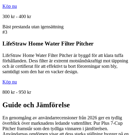
Köp nu
300 kr - 400 kr
Bäst prestanda utan igensättning
#
3
LifeStraw Home Water Filter Pitcher
LifeStraw Home Water Filter Pitcher är byggd för att klara tuffa
förhållanden. Dess filter är extremt motståndskraftigt mot täppning
och är certifierat för att effektivt ta bort föroreningar som bly,
samtidigt som den har en vacker design.
Köp nu
800 kr - 950 kr
Guide och Jämförelse
En genomgång av användarrecensioner från 2026 ger en tydlig
överblick över marknadens ledande vattenfilter. Pur Plus 7-Cup
Pitcher framstår som den tydliga vinnaren i jämförelsen.
Användarnas omdömen visar att dess starka ställning bygger på en