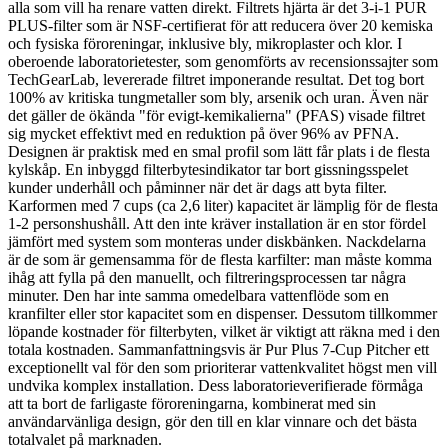
alla som vill ha renare vatten direkt. Filtrets hjärta är det 3-i-1 PUR
PLUS-filter som är NSF-certifierat för att reducera över 20 kemiska
och fysiska föroreningar, inklusive bly, mikroplaster och klor. I
oberoende laboratorietester, som genomförts av recensionssajter som
TechGearLab, levererade filtret imponerande resultat. Det tog bort
100% av kritiska tungmetaller som bly, arsenik och uran. Även när
det gäller de ökända "för evigt-kemikalierna" (PFAS) visade filtret
sig mycket effektivt med en reduktion på över 96% av PFNA.
Designen är praktisk med en smal profil som lätt får plats i de flesta
kylskåp. En inbyggd filterbytesindikator tar bort gissningsspelet
kunder underhåll och påminner när det är dags att byta filter.
Karformen med 7 cups (ca 2,6 liter) kapacitet är lämplig för de flesta
1-2 personshushåll. Att den inte kräver installation är en stor fördel
jämfört med system som monteras under diskbänken. Nackdelarna
är de som är gemensamma för de flesta karfilter: man måste komma
ihåg att fylla på den manuellt, och filtreringsprocessen tar några
minuter. Den har inte samma omedelbara vattenflöde som en
kranfilter eller stor kapacitet som en dispenser. Dessutom tillkommer
löpande kostnader för filterbyten, vilket är viktigt att räkna med i den
totala kostnaden. Sammanfattningsvis är Pur Plus 7-Cup Pitcher ett
exceptionellt val för den som prioriterar vattenkvalitet högst men vill
undvika komplex installation. Dess laboratorieverifierade förmåga
att ta bort de farligaste föroreningarna, kombinerat med sin
användarvänliga design, gör den till en klar vinnare och det bästa
totalvalet på marknaden.