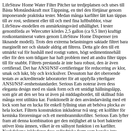
LifeStraw Home Water Filter Pitcher tar tredjeplatsen och utses till
Bästa Motståndskraft mot Täppning, en titel den förtjänar genom
imponerande praktiska tester. Medan många karfilter lätt kan täppas
till av rost, sediment eller till och med fina luftbubblor, visar
LifeStraw-modellen en anmärkningsvärd uthållighet. I tester
genomförda av Wirecutter kördes 2,5 gallon (ca 9,5 liter) kraftigt
rostkontaminerat vatten genom LifeStraw Home Dispenser (en
liknande modell). Trots den extrema belastningen saktade filtret bara
marginellt ner och slutade aldrig att filtrera. Detta gör den till ett
utmärkt val för hushåll med rostigt vatten, högt sedimentinnehåll
eller för den som tidigare har haft problem med att andra filter täpps
till för snabbt. Filtrets prestanda är inte bara robust, den är även
certifierad. Det har ANSI/NSF-certifieringar för reducering av klor,
smak och lukt, bly och kvicksilver. Dessutom har det oberoende
testats av ackrediterade laboratorier för att uppfylla ytterligare
ANSI/NSF-renhetsstandarder. Serious Eats noterar även dess
eleganta design med en slank form och ett smidigt hällningsläpp,
som gör att den ser bra ut även på middagsbordet, till skillnad från
många rent utilitära kar. Funktionellt är den användarvänlig med ett
lock som har en lucka för enkell fyllning utan att behöva plocka av
hela locket. Filtrets konstruktion inkluderar två steg: ett kolfilter för
kemiska föroreningar och ett membranmikrofilter. Serious Eats lyfter
fram att denna kombination ger den möjlighet att ta bort bakterier
utöver lösta ämnen, vilket är en sällsynt funktion i en karfilter.