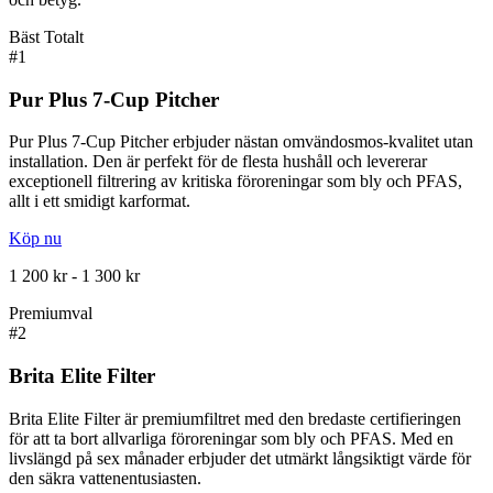
Bäst Totalt
#
1
Pur Plus 7-Cup Pitcher
Pur Plus 7-Cup Pitcher erbjuder nästan omvändosmos-kvalitet utan
installation. Den är perfekt för de flesta hushåll och levererar
exceptionell filtrering av kritiska föroreningar som bly och PFAS,
allt i ett smidigt karformat.
Köp nu
1 200 kr - 1 300 kr
Premiumval
#
2
Brita Elite Filter
Brita Elite Filter är premiumfiltret med den bredaste certifieringen
för att ta bort allvarliga föroreningar som bly och PFAS. Med en
livslängd på sex månader erbjuder det utmärkt långsiktigt värde för
den säkra vattenentusiasten.