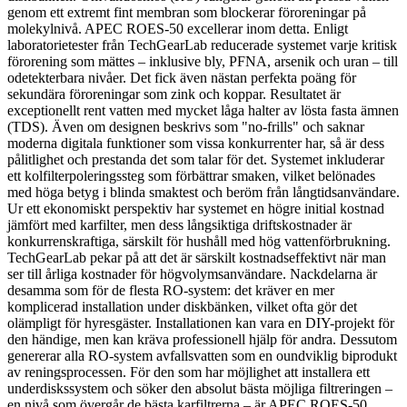
genom ett extremt fint membran som blockerar föroreningar på
molekylnivå. APEC ROES-50 excellerar inom detta. Enligt
laboratorietester från TechGearLab reducerade systemet varje kritisk
förorening som mättes – inklusive bly, PFNA, arsenik och uran – till
odetekterbara nivåer. Det fick även nästan perfekta poäng för
sekundära föroreningar som zink och koppar. Resultatet är
exceptionellt rent vatten med mycket låga halter av lösta fasta ämnen
(TDS). Även om designen beskrivs som "no-frills" och saknar
moderna digitala funktioner som vissa konkurrenter har, så är dess
pålitlighet och prestanda det som talar för det. Systemet inkluderar
ett kolfilterpoleringssteg som förbättrar smaken, vilket belönades
med höga betyg i blinda smaktest och beröm från långtidsanvändare.
Ur ett ekonomiskt perspektiv har systemet en högre initial kostnad
jämfört med karfilter, men dess långsiktiga driftskostnader är
konkurrenskraftiga, särskilt för hushåll med hög vattenförbrukning.
TechGearLab pekar på att det är särskilt kostnadseffektivt när man
ser till årliga kostnader för högvolymsanvändare. Nackdelarna är
desamma som för de flesta RO-system: det kräver en mer
komplicerad installation under diskbänken, vilket ofta gör det
olämpligt för hyresgäster. Installationen kan vara en DIY-projekt för
den händige, men kan kräva professionell hjälp för andra. Dessutom
genererar alla RO-system avfallsvatten som en oundviklig biprodukt
av reningsprocessen. För den som har möjlighet att installera ett
underdiskssystem och söker den absolut bästa möjliga filtreringen –
en nivå som övergår de bästa karfiltrerna – är APEC ROES-50