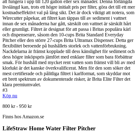
att fungera i upp till 120 gallon eller sex månader. Denna förlängda
livslängd kan, trots ett högre initialt pris per filter, göra det till ett mer
kostnadseffektivt val på lång sikt. Det är dock viktigt att notera, som
Wirecutter påpekar, att filtret kan täppas till av sediment i vattnet
innan de sex månaderna har gått, särskilt om vattnet är särskilt hårt
eller grumligt. Filtret är designat för att passa i Britas populära kärl
och dispenserare, såsom den 10-cups Brita Standard Everyday
Pitcher eller den större 27-cups Brita Ultramax Dispenser. Detta ger
flexibilitet beroende på hushållets storlek och vattenförbrukning.
Nackdelarna är främst kopplade till dess känslighet för sediment och
dess högre inköpspris jämfört med enklare filter som bara förbättrar
smak. För hushåll med mycket rent vatten som främst vill bli av med
klorlukt är det kanske överkvalificerat. Men för den som söker det
mest certifierade och pålitliga filtret i karlformat, som skyddar mot
ett brett spektrum av dokumenterade risker, är Brita Elite Filter det
klara premiumvalet.
#
3
Köp nu
800 kr - 950 kr
Finns hos
Amazon.se
LifeStraw Home Water Filter Pitcher