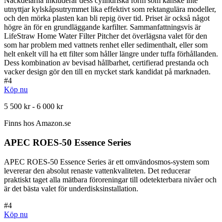
Nackdelarna inkluderar dess cylindriska form som kanske inte
utnyttjar kylskåpsutrymmet lika effektivt som rektangulära modeller,
och den mörka plasten kan bli repig över tid. Priset är också något
högre än för en grundläggande karfilter. Sammanfattningsvis är
LifeStraw Home Water Filter Pitcher det överlägsna valet för den
som har problem med vattnets renhet eller sedimenthalt, eller som
helt enkelt vill ha ett filter som håller längre under tuffa förhållanden.
Dess kombination av bevisad hållbarhet, certifierad prestanda och
vacker design gör den till en mycket stark kandidat på marknaden.
#
4
Köp nu
5 500 kr - 6 000 kr
Finns hos
Amazon.se
APEC ROES-50 Essence Series
APEC ROES-50 Essence Series är ett omvändosmos-system som
levererar den absolut renaste vattenkvaliteten. Det reducerar
praktiskt taget alla mätbara föroreningar till odetekterbara nivåer och
är det bästa valet för underdisksinstallation.
#
4
Köp nu