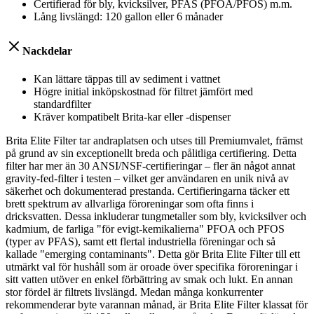
Certifierad för bly, kvicksilver, PFAS (PFOA/PFOS) m.m.
Lång livslängd: 120 gallon eller 6 månader
Nackdelar
Kan lättare täppas till av sediment i vattnet
Högre initial inköpskostnad för filtret jämfört med
standardfilter
Kräver kompatibelt Brita-kar eller -dispenser
Brita Elite Filter tar andraplatsen och utses till Premiumvalet, främst
på grund av sin exceptionellt breda och pålitliga certifiering. Detta
filter har mer än 30 ANSI/NSF-certifieringar – fler än något annat
gravity-fed-filter i testen – vilket ger användaren en unik nivå av
säkerhet och dokumenterad prestanda. Certifieringarna täcker ett
brett spektrum av allvarliga föroreningar som ofta finns i
dricksvatten. Dessa inkluderar tungmetaller som bly, kvicksilver och
kadmium, de farliga "för evigt-kemikalierna" PFOA och PFOS
(typer av PFAS), samt ett flertal industriella föreningar och så
kallade "emerging contaminants". Detta gör Brita Elite Filter till ett
utmärkt val för hushåll som är oroade över specifika föroreningar i
sitt vatten utöver en enkel förbättring av smak och lukt. En annan
stor fördel är filtrets livslängd. Medan många konkurrenter
rekommenderar byte varannan månad, är Brita Elite Filter klassat för