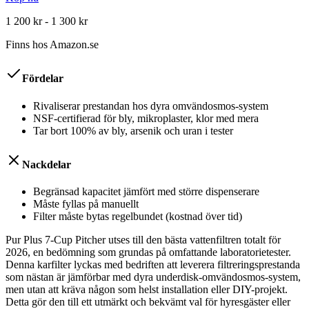
1 200 kr - 1 300 kr
Finns hos
Amazon.se
Fördelar
Rivaliserar prestandan hos dyra omvändosmos-system
NSF-certifierad för bly, mikroplaster, klor med mera
Tar bort 100% av bly, arsenik och uran i tester
Nackdelar
Begränsad kapacitet jämfört med större dispenserare
Måste fyllas på manuellt
Filter måste bytas regelbundet (kostnad över tid)
Pur Plus 7-Cup Pitcher utses till den bästa vattenfiltren totalt för
2026, en bedömning som grundas på omfattande laboratorietester.
Denna karfilter lyckas med bedriften att leverera filtreringsprestanda
som nästan är jämförbar med dyra underdisk-omvändosmos-system,
men utan att kräva någon som helst installation eller DIY-projekt.
Detta gör den till ett utmärkt och bekvämt val för hyresgäster eller