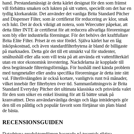
hand. Prestandamässigt är detta kärlet designat för den som främst
vill förbättra smaken och lukten på sitt vatten, speciellt om det har en
tydlig klorkaraktär. Det använder det vanliga Brita Standard Pitcher
and Dispenser Filter, som är certifierat för reducering av klor, smak
och lukt. Det är dock viktigt att notera, som Wirecutter påpekar, att
detta filter INTE är certifierat för att reducera allvarliga föroreningar
som bly eller industriella föreningar. För det behövs det kraftfullare
Brita Elite Filter. Priset är en stor fördel. Själva kärlet har en låg
inköpskostnad, och även standardfilterbytena är bland de billigaste
på marknaden. Detta gör det till ett utmärkt val för studenter,
småhushåll eller alla som vill testa på att använda ett vattenfilterkärl
utan en stor ekonomisk investering. Nackdelarna är kopplade till
dess begränsade filtreringsförmåga. För hushåll med kända problem
med tungmetaller eller andra specifika föroreningar är detta inte rätt
val. Filterlivslängden är också kortare, vanligtvis runt två månader,
vilket innebär fler filterbyten över tid. Sammanfattningsvis är Brita
Standard Everyday Pitcher det ultimata klassiska och prisvärda valet
för den som söker en enkel lösning för att få bättre smak på
kranvattnet. Dess användarvänliga design och låga inträdespris gör
den till en pålitlig och populär favorit som förtjänar sin plats bland
de bästa.
RECENSIONSGUIDEN
Datadrivna produktomdömen baserade på tusentals riktiga