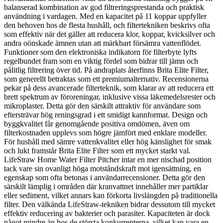
balanserad kombination av god filtreringsprestanda och praktisk
användning i vardagen. Med en kapacitet på 11 koppar uppfyller
den behoven hos de flesta hushåll, och filtertekniken beskrivs ofta
som effektiv när det gäller att reducera klor, koppar, kvicksilver och
andra oönskade ämnen utan att märkbart försämra vattenflödet.
Funktioner som den elektroniska indikatorn för filterbyte lyfts
regelbundet fram som en viktig fördel som bidrar till jämn och
pålitlig filtrering över tid. På andraplats återfinns Brita Elite Filter,
som generellt betraktas som ett premiumalternativ. Recensionerna
pekar på dess avancerade filterteknik, som klarar av att reducera ett
brett spektrum av föroreningar, inklusive vissa läkemedelsrester och
mikroplaster. Detta gör den särskilt attraktiv för användare som
eftersträvar hög reningsgrad i ett smidigt kannformat. Design och
byggkvalitet får genomgående positiva omdömen, även om
filterkostnaden upplevs som högre jämfört med enklare modeller.
För hushåll med sämre vattenkvalitet eller hög känslighet för smak
och lukt framstår Brita Elite Filter som ett mycket starkt val.
LifeStraw Home Water Filter Pitcher intar en mer nischad position
tack vare sin ovanligt höga motståndskraft mot igensättning, en
egenskap som ofta betonas i användarrecensioner. Detta gör den
särskilt lämplig i områden där kranvattnet innehåller mer partiklar
eller sediment, vilket annars kan förkorta livslängden på traditionella
filter. Den välkända LifeStraw-tekniken bidrar dessutom till mycket
effektiv reducering av bakterier och parasiter. Kapaciteten är dock
något mindre än hos de största konkurrenterna, vilket kan vara en