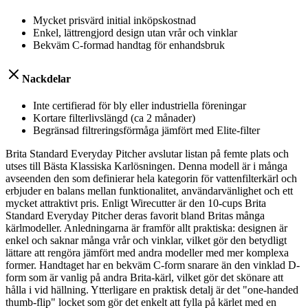
Mycket prisvärd initial inköpskostnad
Enkel, lättrengjord design utan vrår och vinklar
Bekväm C-formad handtag för enhandsbruk
Nackdelar
Inte certifierad för bly eller industriella föreningar
Kortare filterlivslängd (ca 2 månader)
Begränsad filtreringsförmåga jämfört med Elite-filter
Brita Standard Everyday Pitcher avslutar listan på femte plats och
utses till Bästa Klassiska Karlösningen. Denna modell är i många
avseenden den som definierar hela kategorin för vattenfilterkärl och
erbjuder en balans mellan funktionalitet, användarvänlighet och ett
mycket attraktivt pris. Enligt Wirecutter är den 10-cups Brita
Standard Everyday Pitcher deras favorit bland Britas många
kärlmodeller. Anledningarna är framför allt praktiska: designen är
enkel och saknar många vrår och vinklar, vilket gör den betydligt
lättare att rengöra jämfört med andra modeller med mer komplexa
former. Handtaget har en bekväm C-form snarare än den vinklad D-
form som är vanlig på andra Brita-kärl, vilket gör det skönare att
hålla i vid hällning. Ytterligare en praktisk detalj är det "one-handed
thumb-flip" locket som gör det enkelt att fylla på kärlet med en