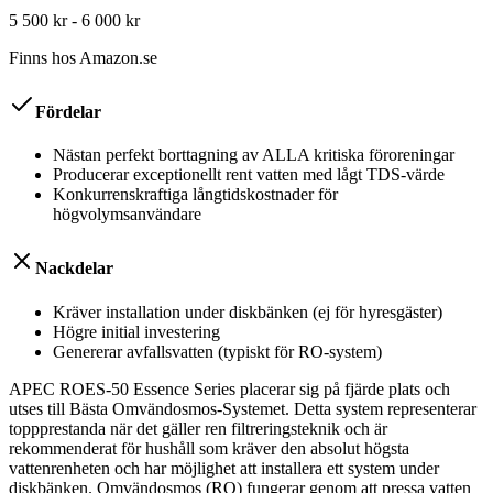
5 500 kr - 6 000 kr
Finns hos
Amazon.se
Fördelar
Nästan perfekt borttagning av ALLA kritiska föroreningar
Producerar exceptionellt rent vatten med lågt TDS-värde
Konkurrenskraftiga långtidskostnader för
högvolymsanvändare
Nackdelar
Kräver installation under diskbänken (ej för hyresgäster)
Högre initial investering
Genererar avfallsvatten (typiskt för RO-system)
APEC ROES-50 Essence Series placerar sig på fjärde plats och
utses till Bästa Omvändosmos-Systemet. Detta system representerar
toppprestanda när det gäller ren filtreringsteknik och är
rekommenderat för hushåll som kräver den absolut högsta
vattenrenheten och har möjlighet att installera ett system under
diskbänken. Omvändosmos (RO) fungerar genom att pressa vatten