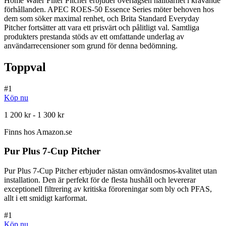
Home Water Filter Pitcher erbjuder överlägsen hållbarhet i krävande
förhållanden. APEC ROES-50 Essence Series möter behoven hos
dem som söker maximal renhet, och Brita Standard Everyday
Pitcher fortsätter att vara ett prisvärt och pålitligt val. Samtliga
produkters prestanda stöds av ett omfattande underlag av
användarrecensioner som grund för denna bedömning.
Toppval
#
1
Köp nu
1 200 kr - 1 300 kr
Finns hos
Amazon.se
Pur Plus 7-Cup Pitcher
Pur Plus 7-Cup Pitcher erbjuder nästan omvändosmos-kvalitet utan
installation. Den är perfekt för de flesta hushåll och levererar
exceptionell filtrering av kritiska föroreningar som bly och PFAS,
allt i ett smidigt karformat.
#
1
Köp nu