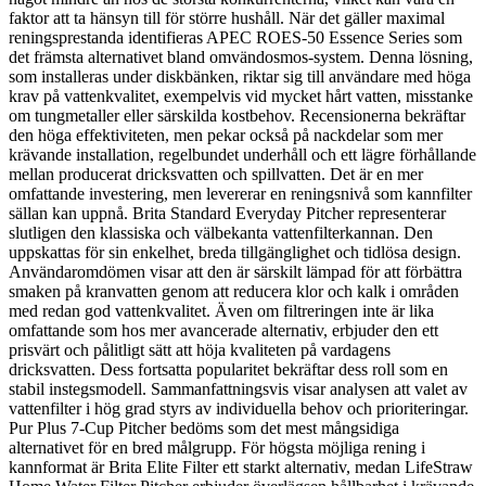
faktor att ta hänsyn till för större hushåll. När det gäller maximal
reningsprestanda identifieras APEC ROES-50 Essence Series som
det främsta alternativet bland omvändosmos-system. Denna lösning,
som installeras under diskbänken, riktar sig till användare med höga
krav på vattenkvalitet, exempelvis vid mycket hårt vatten, misstanke
om tungmetaller eller särskilda kostbehov. Recensionerna bekräftar
den höga effektiviteten, men pekar också på nackdelar som mer
krävande installation, regelbundet underhåll och ett lägre förhållande
mellan producerat dricksvatten och spillvatten. Det är en mer
omfattande investering, men levererar en reningsnivå som kannfilter
sällan kan uppnå. Brita Standard Everyday Pitcher representerar
slutligen den klassiska och välbekanta vattenfilterkannan. Den
uppskattas för sin enkelhet, breda tillgänglighet och tidlösa design.
Användaromdömen visar att den är särskilt lämpad för att förbättra
smaken på kranvatten genom att reducera klor och kalk i områden
med redan god vattenkvalitet. Även om filtreringen inte är lika
omfattande som hos mer avancerade alternativ, erbjuder den ett
prisvärt och pålitligt sätt att höja kvaliteten på vardagens
dricksvatten. Dess fortsatta popularitet bekräftar dess roll som en
stabil instegsmodell. Sammanfattningsvis visar analysen att valet av
vattenfilter i hög grad styrs av individuella behov och prioriteringar.
Pur Plus 7-Cup Pitcher bedöms som det mest mångsidiga
alternativet för en bred målgrupp. För högsta möjliga rening i
kannformat är Brita Elite Filter ett starkt alternativ, medan LifeStraw