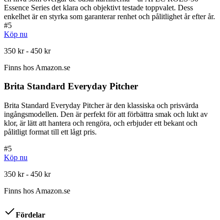
Essence Series det klara och objektivt testade toppvalet. Dess
enkelhet är en styrka som garanterar renhet och pålitlighet år efter år.
#
5
Köp nu
350 kr - 450 kr
Finns hos
Amazon.se
Brita Standard Everyday Pitcher
Brita Standard Everyday Pitcher är den klassiska och prisvärda
ingångsmodellen. Den är perfekt för att förbättra smak och lukt av
klor, är lätt att hantera och rengöra, och erbjuder ett bekant och
pålitligt format till ett lågt pris.
#
5
Köp nu
350 kr - 450 kr
Finns hos
Amazon.se
Fördelar