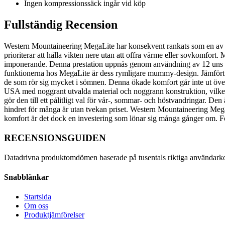
Ingen kompressionssäck ingår vid köp
Fullständig Recension
Western Mountaineering MegaLite har konsekvent rankats som en av de
prioriterar att hålla vikten nere utan att offra värme eller sovkomfort
imponerande. Denna prestation uppnås genom användning av 12 uns (ci
funktionerna hos MegaLite är dess rymligare mummy-design. Jämfört me
de som rör sig mycket i sömnen. Denna ökade komfort går inte ut över e
USA med noggrant utvalda material och noggrann konstruktion, vilket ga
gör den till ett pålitligt val för vår-, sommar- och höstvandringar. De
hindret för många är utan tvekan priset. Western Mountaineering MegaLi
komfort är det dock en investering som lönar sig många gånger om. För
RECENSIONSGUIDEN
Datadrivna produktomdömen baserade på tusentals riktiga användark
Snabblänkar
Startsida
Om oss
Produktjämförelser