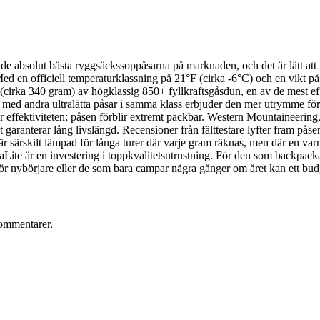
 absolut bästa ryggsäckssoppåsarna på marknaden, och det är lätt att 
. Med en officiell temperaturklassning på 21°F (cirka -6°C) och en vikt p
rka 340 gram) av högklassig 850+ fyllkraftsgåsdun, en av de mest eff
d andra ultralätta påsar i samma klass erbjuder den mer utrymme för a
ffektiviteten; påsen förblir extremt packbar. Western Mountaineering, ett
ranterar lång livslängd. Recensioner från fälttestare lyfter fram påsens
n är särskilt lämpad för långa turer där varje gram räknas, men där en va
te är en investering i toppkvalitetsutrustning. För den som backpackar 
 nybörjare eller de som bara campar några gånger om året kan ett budge
ommentarer.