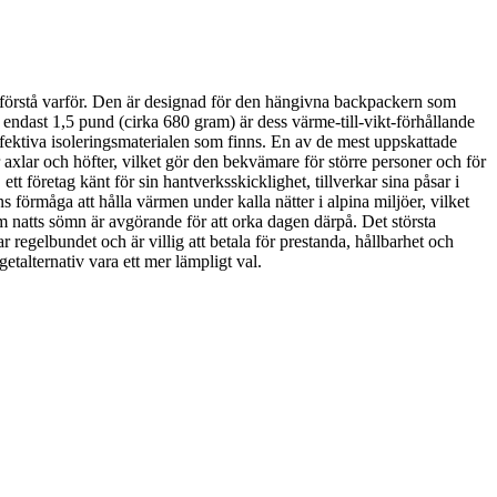
förstå varför. Den är designad för den hängivna backpackern som
å endast 1,5 pund (cirka 680 gram) är dess värme-till-vikt-förhållande
ektiva isoleringsmaterialen som finns. En av de mest uppskattade
xlar och höfter, vilket gör den bekvämare för större personer och för
 företag känt för sin hantverksskicklighet, tillverkar sina påsar i
 förmåga att hålla värmen under kalla nätter i alpina miljöer, vilket
rm natts sömn är avgörande för att orka dagen därpå. Det största
regelbundet och är villig att betala för prestanda, hållbarhet och
talternativ vara ett mer lämpligt val.