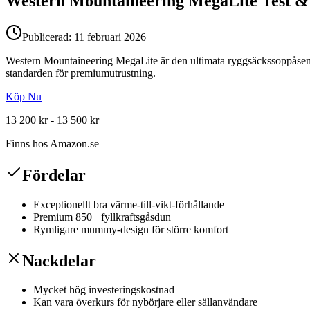
Western Mountaineering MegaLite
Test &
Publicerad:
11 februari 2026
Western Mountaineering MegaLite är den ultimata ryggsäckssoppåsen fö
standarden för premiumutrustning.
Köp Nu
13 200 kr - 13 500 kr
Finns hos
Amazon.se
Fördelar
Exceptionellt bra värme-till-vikt-förhållande
Premium 850+ fyllkraftsgåsdun
Rymligare mummy-design för större komfort
Nackdelar
Mycket hög investeringskostnad
Kan vara överkurs för nybörjare eller sällanvändare