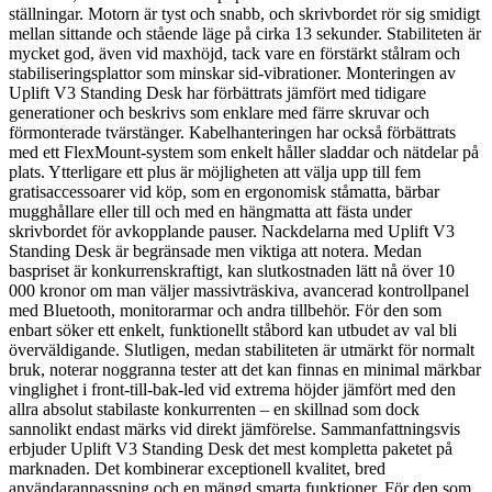
ställningar. Motorn är tyst och snabb, och skrivbordet rör sig smidigt
mellan sittande och stående läge på cirka 13 sekunder. Stabiliteten är
mycket god, även vid maxhöjd, tack vare en förstärkt stålram och
stabiliseringsplattor som minskar sid-vibrationer. Monteringen av
Uplift V3 Standing Desk har förbättrats jämfört med tidigare
generationer och beskrivs som enklare med färre skruvar och
förmonterade tvärstänger. Kabelhanteringen har också förbättrats
med ett FlexMount-system som enkelt håller sladdar och nätdelar på
plats. Ytterligare ett plus är möjligheten att välja upp till fem
gratisaccessoarer vid köp, som en ergonomisk ståmatta, bärbar
mugghållare eller till och med en hängmatta att fästa under
skrivbordet för avkopplande pauser. Nackdelarna med Uplift V3
Standing Desk är begränsade men viktiga att notera. Medan
baspriset är konkurrenskraftigt, kan slutkostnaden lätt nå över 10
000 kronor om man väljer massivträskiva, avancerad kontrollpanel
med Bluetooth, monitorarmar och andra tillbehör. För den som
enbart söker ett enkelt, funktionellt ståbord kan utbudet av val bli
överväldigande. Slutligen, medan stabiliteten är utmärkt för normalt
bruk, noterar noggranna tester att det kan finnas en minimal märkbar
vinglighet i front-till-bak-led vid extrema höjder jämfört med den
allra absolut stabilaste konkurrenten – en skillnad som dock
sannolikt endast märks vid direkt jämförelse. Sammanfattningsvis
erbjuder Uplift V3 Standing Desk det mest kompletta paketet på
marknaden. Det kombinerar exceptionell kvalitet, bred
användaranpassning och en mängd smarta funktioner. För den som