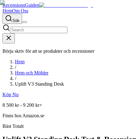
RecensionsGuiden
Hem
Om Oss
Sök
Börja skriv för att se produkter och recensioner
Hem
/
Hem och Möbler
/
Uplift V3 Standing Desk
Köp Nu
8 500 kr - 9 200 kr+
Finns hos
Amazon.se
Bäst Totalt