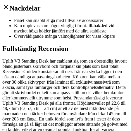
Nackdelar
Priset kan snabbt stiga med tillval av accessoarer
Kan upplevas som något vinglig i front-till-bak-led vid
mycket höga höjder jämfört med de allra stabilaste
Överväldigande många valmöjligheter för vissa köpare
Fullständig Recension
Uplift V3 Standing Desk har etablerat sig som en obestridlig favorit
bland justerbara skrivbord och förtjänar sin plats som bäst totalt.
RecensionsGuiden konstaterar att dess främsta styrka ligger i den
nästan oändliga anpassningsbarheten. Köparen kan välja mellan
över 30 olika skivtyper, från laminat till exklusivt massivträ som
akacia, samt fyra ramfärger och flera kontrollpanelsalternativ. Detta
gör att skrivbordet enkelt kan anpassas till precis vilket hemkontor
eller kommersiellt utrymme som helst. Prestandamässigt levererar
Uplift V3 Standing Desk på alla fronter. Höjdintervallet på 22,6 till
48,7 tum (ca 57,5 till 124 cm) är ett av de mest inkluderande på
marknaden och täcker behoven för användare från cirka 145 cm till
över 203 cm långa. En unik fördel som lyfts fram i tester är dess
förmåga att gå så lågt att det möjliggör arbete sittande på golvet med
en kudde, vilket är en oväntat populär funktion för att variera