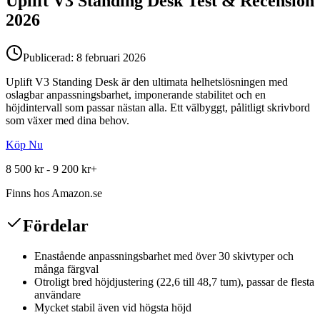
Uplift V3 Standing Desk
Test & Recension
2026
Publicerad:
8 februari 2026
Uplift V3 Standing Desk är den ultimata helhetslösningen med
oslagbar anpassningsbarhet, imponerande stabilitet och en
höjdintervall som passar nästan alla. Ett välbyggt, pålitligt skrivbord
som växer med dina behov.
Köp Nu
8 500 kr - 9 200 kr+
Finns hos
Amazon.se
Fördelar
Enastående anpassningsbarhet med över 30 skivtyper och
många färgval
Otroligt bred höjdjustering (22,6 till 48,7 tum), passar de flesta
användare
Mycket stabil även vid högsta höjd