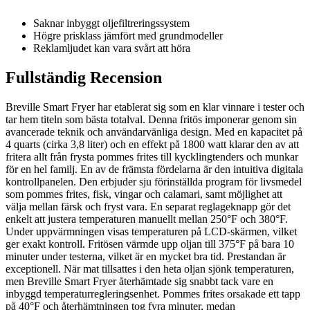
Saknar inbyggt oljefiltreringssystem
Högre prisklass jämfört med grundmodeller
Reklamljudet kan vara svårt att höra
Fullständig Recension
Breville Smart Fryer har etablerat sig som en klar vinnare i tester och
tar hem titeln som bästa totalval. Denna fritös imponerar genom sin
avancerade teknik och användarvänliga design. Med en kapacitet på
4 quarts (cirka 3,8 liter) och en effekt på 1800 watt klarar den av att
fritera allt från frysta pommes frites till kycklingtenders och munkar
för en hel familj. En av de främsta fördelarna är den intuitiva digitala
kontrollpanelen. Den erbjuder sju förinställda program för livsmedel
som pommes frites, fisk, vingar och calamari, samt möjlighet att
välja mellan färsk och fryst vara. En separat reglageknapp gör det
enkelt att justera temperaturen manuellt mellan 250°F och 380°F.
Under uppvärmningen visas temperaturen på LCD-skärmen, vilket
ger exakt kontroll. Fritösen värmde upp oljan till 375°F på bara 10
minuter under testerna, vilket är en mycket bra tid. Prestandan är
exceptionell. När mat tillsattes i den heta oljan sjönk temperaturen,
men Breville Smart Fryer återhämtade sig snabbt tack vare en
inbyggd temperaturregleringsenhet. Pommes frites orsakade ett tapp
på 40°F och återhämtningen tog fyra minuter, medan