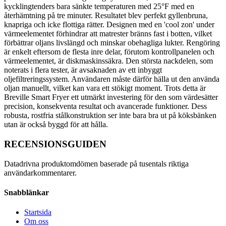
kycklingtenders bara sänkte temperaturen med 25°F med en
återhämtning på tre minuter. Resultatet blev perfekt gyllenbruna,
knapriga och icke flottiga rätter. Designen med en 'cool zon' under
värmeelementet förhindrar att matrester bränns fast i botten, vilket
förbättrar oljans livslängd och minskar obehagliga lukter. Rengöring
är enkelt eftersom de flesta inre delar, förutom kontrollpanelen och
värmeelementet, är diskmaskinssäkra. Den största nackdelen, som
noterats i flera tester, är avsaknaden av ett inbyggt
oljefiltreringssystem. Användaren måste därför hälla ut den använda
oljan manuellt, vilket kan vara ett stökigt moment. Trots detta är
Breville Smart Fryer ett utmärkt investering för den som värdesätter
precision, konsekventa resultat och avancerade funktioner. Dess
robusta, rostfria stålkonstruktion ser inte bara bra ut på köksbänken
utan är också byggd för att hålla.
RECENSIONSGUIDEN
Datadrivna produktomdömen baserade på tusentals riktiga
användarkommentarer.
Snabblänkar
Startsida
Om oss