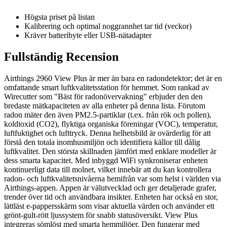
Högsta priset på listan
Kalibrering och optimal noggrannhet tar tid (veckor)
Kräver batteribyte eller USB-nätadapter
Fullständig Recension
Airthings 2960 View Plus är mer än bara en radondetektor; det är en
omfattande smart luftkvalitetsstation för hemmet. Som rankad av
Wirecutter som "Bäst för radonövervakning" erbjuder den den
bredaste mätkapaciteten av alla enheter på denna lista. Förutom
radon mäter den även PM2.5-partiklar (t.ex. från rök och pollen),
koldioxid (CO2), flyktiga organiska föreningar (VOC), temperatur,
luftfuktighet och lufttryck. Denna helhetsbild är ovärderlig för att
förstå den totala inomhusmiljön och identifiera källor till dålig
luftkvalitet. Den största skillnaden jämfört med enklare modeller är
dess smarta kapacitet. Med inbyggd WiFi synkroniserar enheten
kontinuerligt data till molnet, vilket innebär att du kan kontrollera
radon- och luftkvalitetsnivåerna hemifrån var som helst i världen via
Airthings-appen. Appen är välutvecklad och ger detaljerade grafer,
trender över tid och användbara insikter. Enheten har också en stor,
lättläst e-pappersskärm som visar aktuella värden och använder ett
grönt-gult-rött ljussystem för snabb statusöversikt. View Plus
integreras sömlöst med smarta hemmiljöer. Den fungerar med