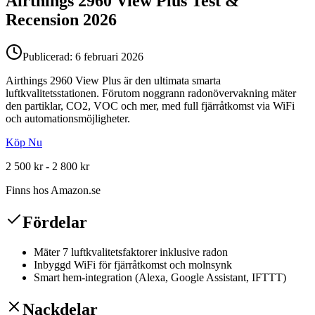
Airthings 2960 View Plus
Test &
Recension
2026
Publicerad:
6 februari 2026
Airthings 2960 View Plus är den ultimata smarta
luftkvalitetsstationen. Förutom noggrann radonövervakning mäter
den partiklar, CO2, VOC och mer, med full fjärråtkomst via WiFi
och automationsmöjligheter.
Köp Nu
2 500 kr - 2 800 kr
Finns hos
Amazon.se
Fördelar
Mäter 7 luftkvalitetsfaktorer inklusive radon
Inbyggd WiFi för fjärråtkomst och molnsynk
Smart hem-integration (Alexa, Google Assistant, IFTTT)
Nackdelar