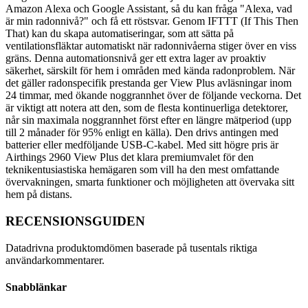
Amazon Alexa och Google Assistant, så du kan fråga "Alexa, vad
är min radonnivå?" och få ett röstsvar. Genom IFTTT (If This Then
That) kan du skapa automatiseringar, som att sätta på
ventilationsfläktar automatiskt när radonnivåerna stiger över en viss
gräns. Denna automationsnivå ger ett extra lager av proaktiv
säkerhet, särskilt för hem i områden med kända radonproblem. När
det gäller radonspecifik prestanda ger View Plus avläsningar inom
24 timmar, med ökande noggrannhet över de följande veckorna. Det
är viktigt att notera att den, som de flesta kontinuerliga detektorer,
når sin maximala noggrannhet först efter en längre mätperiod (upp
till 2 månader för 95% enligt en källa). Den drivs antingen med
batterier eller medföljande USB-C-kabel. Med sitt högre pris är
Airthings 2960 View Plus det klara premiumvalet för den
teknikentusiastiska hemägaren som vill ha den mest omfattande
övervakningen, smarta funktioner och möjligheten att övervaka sitt
hem på distans.
RECENSIONSGUIDEN
Datadrivna produktomdömen baserade på tusentals riktiga
användarkommentarer.
Snabblänkar